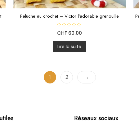
t
Peluche au crochet – Victor l’adorable grenouille
P
N
CHF
60.00
o
t
e
0
Lire la suite
s
u
r
5
1
2
→
utiles
Réseaux sociaux