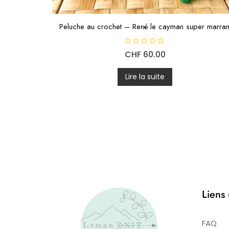
Peluche au crochet – René le cayman super marran
N
CHF
60.00
o
t
e
0
Lire la suite
s
u
r
5
Liens 
FAQ