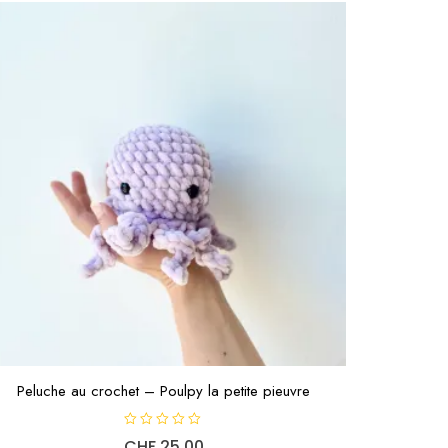
Peluche au crochet – Poulpy la petite pieuvre
N
CHF
25.00