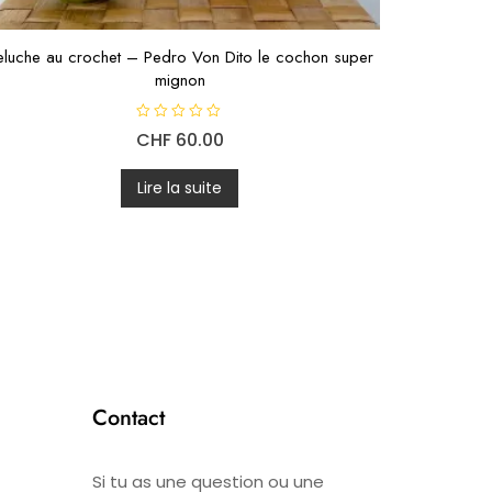
eluche au crochet – Pedro Von Dito le cochon super
mignon
N
CHF
60.00
o
t
e
0
Lire la suite
s
u
r
5
Contact
Si tu as une question ou une