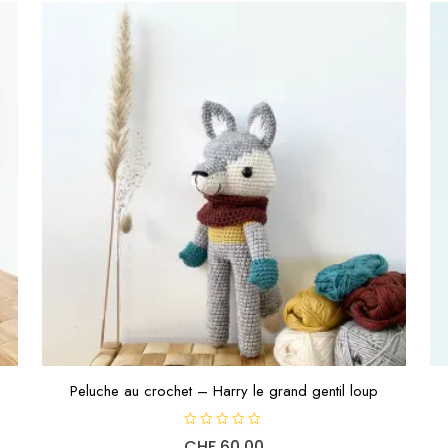
Peluche au crochet – Harry le grand gentil loup
N
CHF
60.00