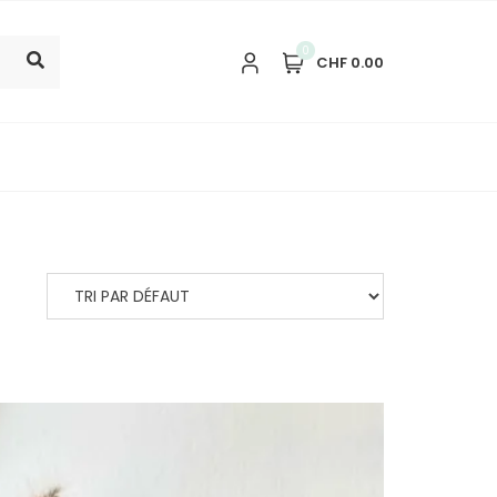
0
CHF 0.00