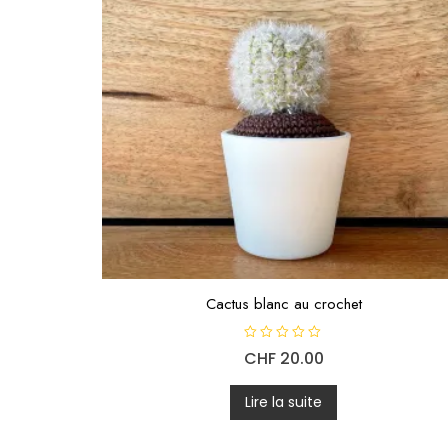
Cactus blanc au crochet
N
CHF
20.00
o
t
e
0
Lire la suite
s
u
r
5