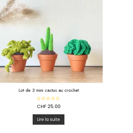
Lot de 3 mini cactus au crochet
N
CHF
25.00
o
t
e
0
Lire la suite
s
u
r
5