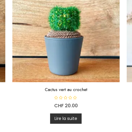
Cactus vert au crochet
N
CHF
20.00
o
t
e
0
Lire la suite
s
u
r
5