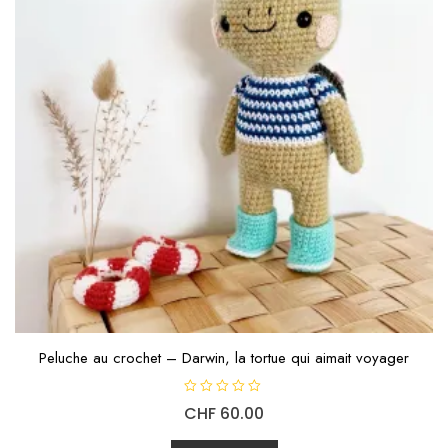
Peluche au crochet – Darwin, la tortue qui aimait voyager
N
CHF
60.00
o
t
e