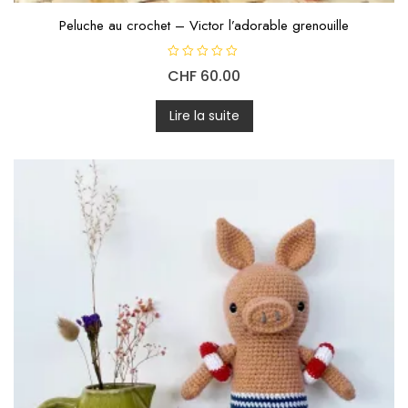
Peluche au crochet – Victor l’adorable grenouille
N
CHF
60.00
o
t
e
0
Lire la suite
s
u
r
5