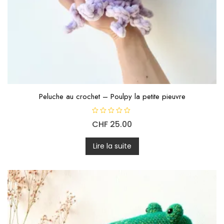
Peluche au crochet – Poulpy la petite pieuvre
N
CHF
25.00
o
t
e
0
Lire la suite
s
u
r
5