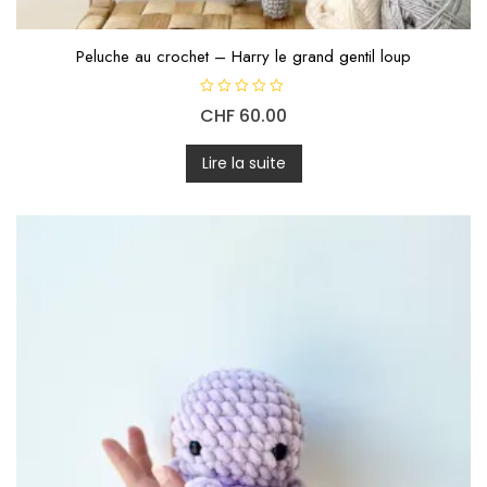
Peluche au crochet – Harry le grand gentil loup
N
CHF
60.00
o
t
e
0
Lire la suite
s
u
r
5