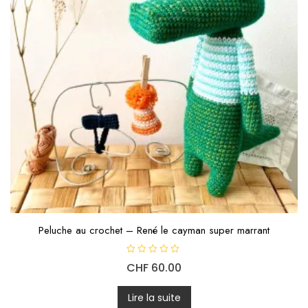
Peluche au crochet – René le cayman super marrant
N
CHF
60.00
o
t
e
0
Lire la suite
s