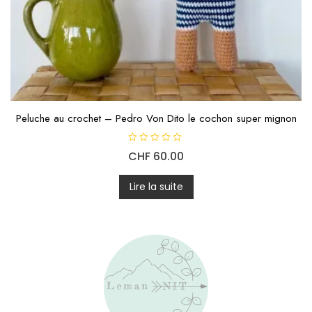
Peluche au crochet – Pedro Von Dito le cochon super mignon
N
CHF
60.00
o
t
e
0
Lire la suite
s
u
r
5