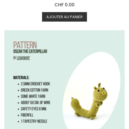
N
CHF
0.00
o
t
e
0
AJOUTER AU PANIER
s
u
r
5