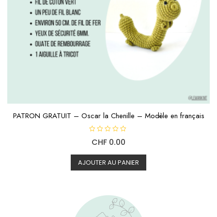
PATRON GRATUIT – Oscar la Chenille – Modèle en français
N
CHF
0.00
o
t
e
0
AJOUTER AU PANIER
s
u
r
5