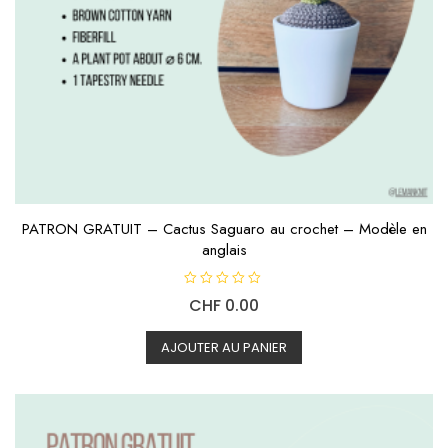
PATRON GRATUIT – Cactus Saguaro au crochet – Modèle en
anglais
N
CHF
0.00
o
t
e
0
AJOUTER AU PANIER
s
u
r
5