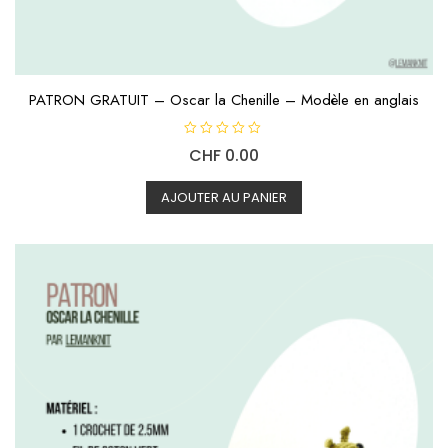
PATRON GRATUIT – Oscar la Chenille – Modèle en anglais
N
CHF
0.00
o
t
e
0
AJOUTER AU PANIER
s
u
r
5