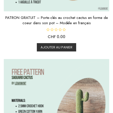
PATRON GRATUIT – Porte-clés au crochet cactus en forme de
coeur dans son pot – Modèle en français
N
CHF
0.00
o
t
e
0
AJOUTER AU PANIER
s
u
r
5