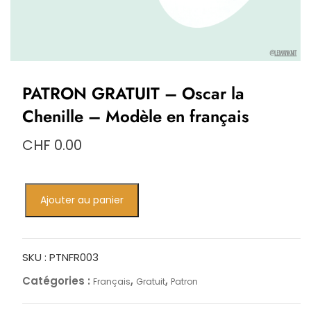
PATRON GRATUIT – Oscar la
Chenille – Modèle en français
CHF
0.00
quantité
Ajouter au panier
de
PATRON
GRATUIT
–
SKU :
PTNFR003
Oscar
Catégories :
,
,
Français
Gratuit
Patron
la
Chenille