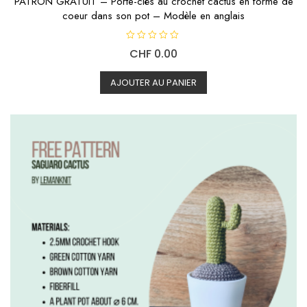
PATRON GRATUIT – Porte-clés au crochet cactus en forme de
coeur dans son pot – Modèle en anglais
N
CHF
0.00
o
t
e
0
AJOUTER AU PANIER
s
u
r
5