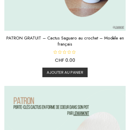
PATRON GRATUIT – Cactus Saguaro au crochet – Modèle en
français
N
CHF
0.00
o
t
e
0
AJOUTER AU PANIER
s
u
r
5