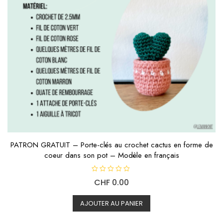
PATRON GRATUIT – Porte-clés au crochet cactus en forme de
coeur dans son pot – Modèle en français
N
CHF
0.00
o
t
e
0
AJOUTER AU PANIER
s
u
r