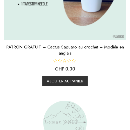
PATRON GRATUIT – Cactus Saguaro au crochet – Modèle en
anglais
N
CHF
0.00
o
t
e
0
AJOUTER AU PANIER
s
u
r
5