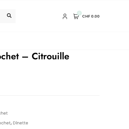
0
CHF 0.00
chet – Citrouille
chet
,
ochet
Dînette