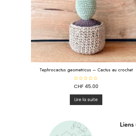
Tephrocactus geometricus – Cactus au crochet
N
CHF
45.00
o
t
e
0
Lire la suite
s
u
r
5
Liens 