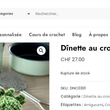
onnalisée
Cours de crochet
Blog
À propos
Dînette au cro
CHF
27.00
Rupture de stock
SKU :
DNC0301
Catégorie :
Dînette au cro
Étiquettes :
,
Amigurumi
Cr