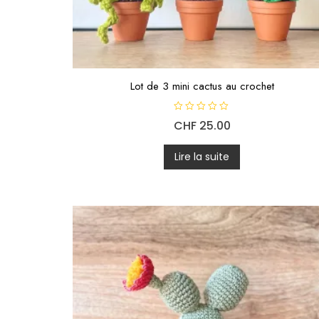
Lot de 3 mini cactus au crochet
N
CHF
25.00
o
t
e
0
Lire la suite
s
u
r
5