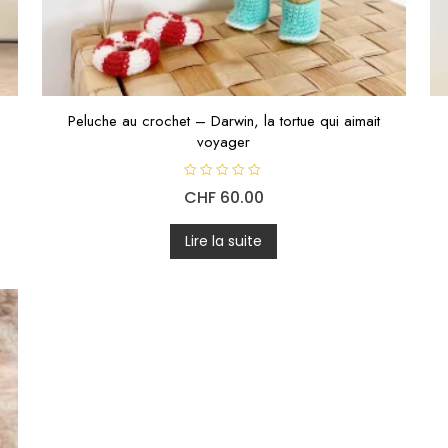
Peluche au crochet – Darwin, la tortue qui aimait
voyager
N
CHF
60.00
o
t
e
0
Lire la suite
s
u
r
5