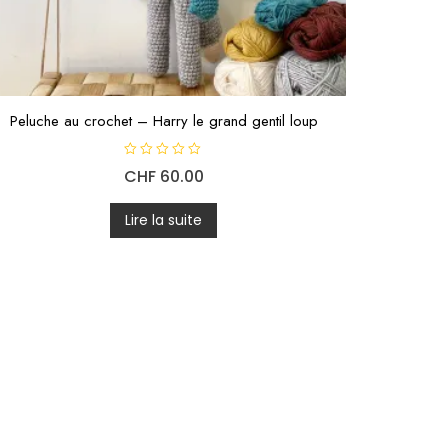
Peluche au crochet – Harry le grand gentil loup
N
CHF
60.00
o
t
e
0
Lire la suite
s
u
r
5