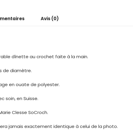
émentaires
Avis (0)
rable dînette au crochet faite à la main.
es de diamètre.
rage en ouate de polyester.
c soin, en Suisse.
Marie Clesse SoCroch.
era jamais exactement identique à celui de la photo.