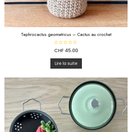
Tephrocactus geometricus – Cactus au crochet
N
CHF
45.00
o
t
e
0
Lire la suite
s
u
r
5