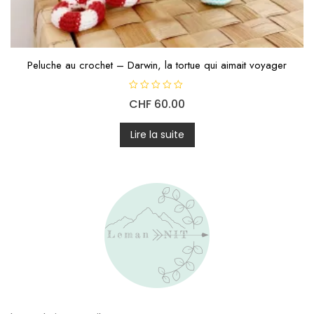
Peluche au crochet – Darwin, la tortue qui aimait voyager
N
CHF
60.00
o
t
e
0
Lire la suite
s
u
r
5