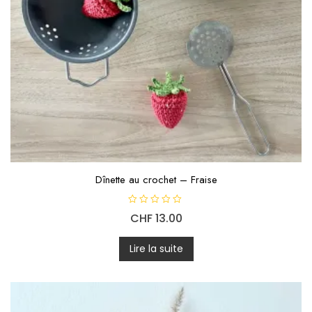
Dînette au crochet – Fraise
N
CHF
13.00
o
t
e
0
Lire la suite
s
u
r
5