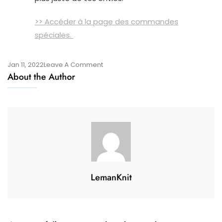
>> Accéder à la page des commandes
spéciales.
On
Jan 11, 2022
Leave A Comment
About the Author
Tu
Prends
Des
Commandes
?
LemanKnit